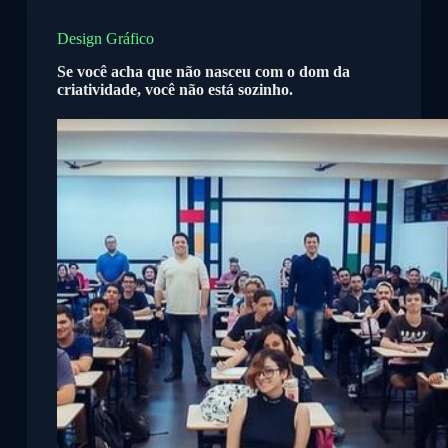
P
u
Design Gráfico
l
Se você acha que não nasceu com o dom da
a
criatividade, você não está sozinho.
r
p
a
r
a
o
c
o
n
t
e
ú
d
o