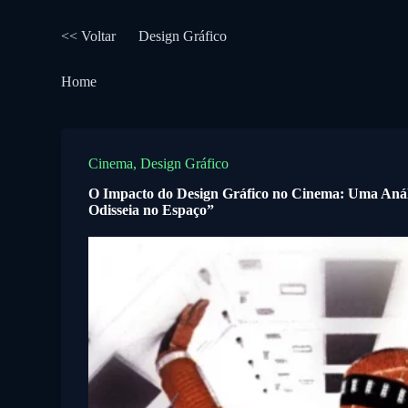
P
u
<< Voltar
Design Gráfico
l
a
Home
r
p
a
r
a
Cinema
,
Design Gráfico
o
c
O Impacto do Design Gráfico no Cinema: Uma Anál
o
Odisseia no Espaço”
n
t
e
ú
d
o