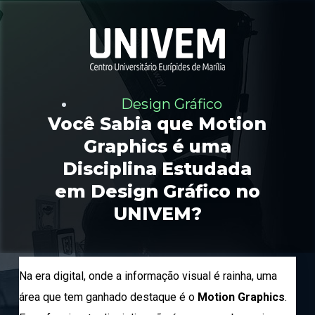
P
u
l
a
r
p
a
r
Design Gráfico
a
Você Sabia que Motion
o
c
Graphics é uma
o
Disciplina Estudada
n
t
em Design Gráfico no
e
ú
UNIVEM?
d
o
Na era digital, onde a informação visual é rainha, uma
área que tem ganhado destaque é o
Motion Graphics
.