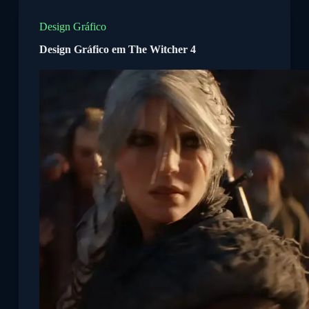
P
u
Design Gráfico
l
Design Gráfico em The Witcher 4
a
r
p
a
r
a
o
c
o
n
t
e
ú
d
o