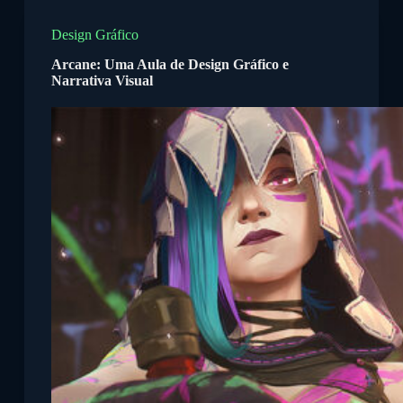
P
u
Design Gráfico
l
Arcane: Uma Aula de Design Gráfico e
a
Narrativa Visual
r
p
a
r
a
o
c
o
n
t
e
ú
d
o