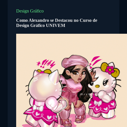
P
u
Design Gráfico
l
Como Alexandro se Destacou no Curso de
a
Design Gráfico UNIVEM
r
p
a
r
a
o
c
o
n
t
e
ú
d
o