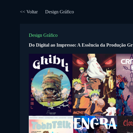
P
u
<< Voltar
Design Gráfico
l
a
r
p
Design Gráfico
a
r
Do Digital ao Impresso: A Essência da Produção Gr
a
o
c
o
n
t
e
ú
d
o