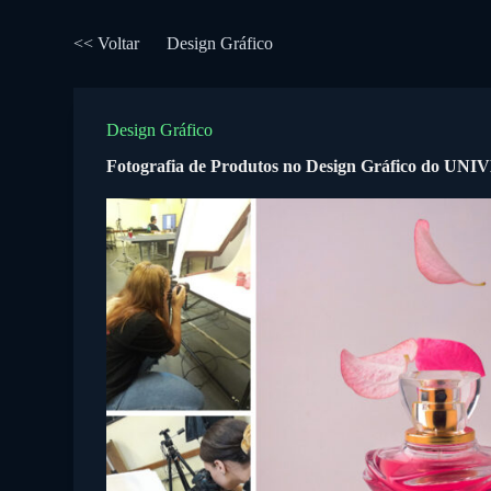
P
u
<< Voltar
Design Gráfico
l
a
r
p
Design Gráfico
a
r
Fotografia de Produtos no Design Gráfico do UN
a
o
c
o
n
t
e
ú
d
o