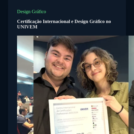
P
u
Design Gráfico
l
Certificação Internacional e Design Gráfico no
a
UNIVEM
r
p
a
r
a
o
c
o
n
t
e
ú
d
o