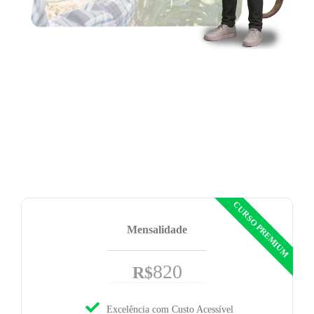
O agronegócio brasileiro é um dos motores da
economia mundial e, hoje, vive uma nova era: mais
sustentável, tecnológico e inteligente. O curso de
Agronegócio Sustentável e Inteligente do UNIVEM
prepara você para atuar em um setor estratégico,
conectando práticas de gestão, inovação e ESG com as
demandas globais por alimentos, energia e
sustentabilidade
Mensalidade
820
R$
Excelência com Custo Acessível